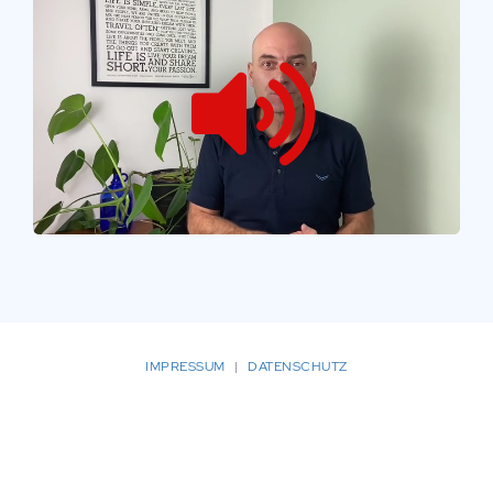
/
Loaded
:
Unmute
Playback
100.00%
Rate
IMPRESSUM
|
DATENSCHUTZ